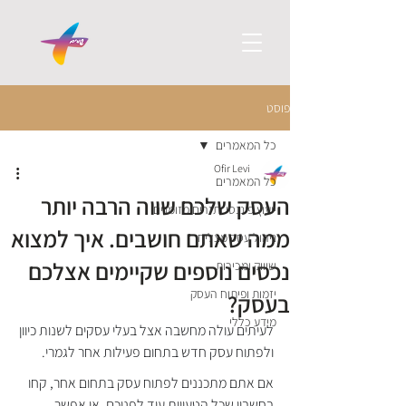
פוסט
כל המאמרים
Ofir Levi
כל המאמרים
העסק שלכם שווה הרבה יותר
ייעוץ פיננסי ותזרים מזומנים
ממה שאתם חושבים. איך למצוא
ניהול עסק מצליח
נכסים נוספים שקיימים אצלכם
שיווק ומכירות
יזמות ופיתוח העסק
בעסק?
מידע כללי
לעיתים עולה מחשבה אצל בעלי עסקים לשנות כיוון 
ולפתוח עסק חדש בתחום פעילות אחר לגמרי. 
אם אתם מתכננים לפתוח עסק בתחום אחר, קחו 
בחשבון שכל הטעויות עוד לפניכם. אי אפשר 