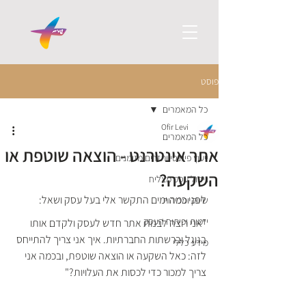
פוסט
כל המאמרים
Ofir Levi
כל המאמרים
אתר אינטרנט - הוצאה שוטפת או
ייעוץ פיננסי ותזרים מזומנים
השקעה?
ניהול עסק מצליח
לפני כמה ימים התקשר אלי בעל עסק ושאל: 
שיווק ומכירות
יזמות ופיתוח העסק
"אני רוצה לבנות אתר חדש לעסק ולקדם אותו 
בגוגל וברשתות החברתיות. איך אני צריך להתייחס 
מידע כללי
לזה: כאל השקעה או הוצאה שוטפת, ובכמה אני 
צריך למכור כדי לכסות את העלויות?"