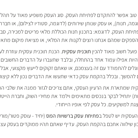
י טוב אפשר להתקדם לפתיחת העסק. סוג העסק משפיע מאוד על תהלי
ה, חנות), או עסק שנותן שירותים (לדוגמה, סטודיו לצילום), או חברת 
תיחת העסק. לדוגמא: בתכנון חנות הכוללת מלאי פריטים למכירה, סב
הספקים שמהם אנחנו רוצים לקנות את המלאי, או מציאת מיקום מתאים
ועל חשוב מאוד להכין 
תוכנית עסקית
. הכנת תוכנית עסקית עוזרת לעב
להיות אפילו עמוד אחד בהתחלה, ובלבד שתעברו על הדברים החשובים ב
לים להתמודד עם זה בעצמכם, או שאתם זקוקים לייעוץ מקצועי, אבל א
 להמשך. ובכלל בהקמת עסק כדאי שתעשו את הדברים נכון ללא קיצורי
ית שמתארת את הרעיון העסקי, אתם צריכים לגזור ממנה את שלבי הפ
ת) יתחיל לבקר בנכסים מתאימים וילמד את מחירי השוק, וחברת הייטק 
ת למשקיעים. כל עסק לפי אופיו הייחודי.
העסקית יש לטפל ב
פתיחת עסק ברשויות המס
 (יחיד - עוסק פטור/מור
ון שילווה אתכם בהקמת העסק. עדיף שאתם תהיו ממוקדים בעסק עצמו 